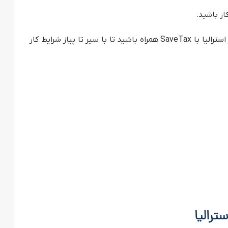
ار باشید.
در این قسمت از مجموعه مطالب پیرامون زندگی در استرالیا با SaveTax همراه باشید تا با سیر تا پیاز شرایط کار
ترالیا